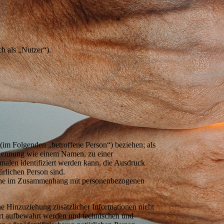
h als „Nutzer“).
n (im Folgenden „betroffene Person“) beziehen; als
er Kennung wie einem Namen, zu einer
alen identifiziert werden kann, die Ausdruck
türlichen Person sind.
sreihe im Zusammenhang mit personenbezogenen
e Hinzuziehung zusätzlicher Informationen nicht
ert aufbewahrt werden und technischen und