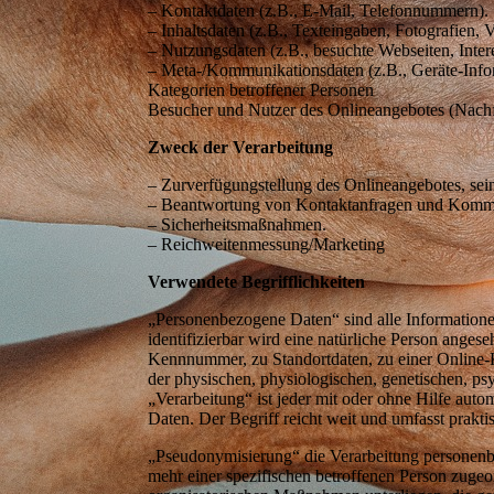
– Kontaktdaten (z.B., E-Mail, Telefonnummern).
– Inhaltsdaten (z.B., Texteingaben, Fotografien, 
– Nutzungsdaten (z.B., besuchte Webseiten, Intere
– Meta-/Kommunikationsdaten (z.B., Geräte-Info
Kategorien betroffener Personen
Besucher und Nutzer des Onlineangebotes (Nachf
Zweck der Verarbeitung
Antworten
– Zurverfügungstellung des Onlineangebotes, sei
– Beantwortung von Kontaktanfragen und Kommu
– Sicherheitsmaßnahmen.
– Reichweitenmessung/Marketing
Verwendete Begrifflichkeiten
„Personenbezogene Daten“ sind alle Informationen,
identifizierbar wird eine natürliche Person ange
Kennnummer, zu Standortdaten, zu einer Online-
der physischen, physiologischen, genetischen, psyc
„Verarbeitung“ ist jeder mit oder ohne Hilfe au
Daten. Der Begriff reicht weit und umfasst prak
„Pseudonymisierung“ die Verarbeitung personenb
mehr einer spezifischen betroffenen Person zuge