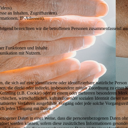
Videos).
sse an Inhalten, Zugriffszeiten).
rmationen, IP-Adressen).
olgend bezeichnen wir die betroffenen Personen zusammenfassend auc
ner Funktionen und Inhalte.
nikation mit Nutzern.
 die sich auf eine identifizierte oder identifizierbare natürliche Perso
sehen, die direkt oder indirekt, insbesondere mittels Zuordnung zu ein
Kennung (z.B. Cookie) oder zu einem oder mehreren besonderen Merkm
hischen, wirtschaftlichen, kulturellen oder sozialen Identität dieser na
tomatisierter Verfahren ausgeführte Vorgang oder jede solche Vorgang
tisch jeden Umgang mit Daten.
ezogener Daten in einer Weise, dass die personenbezogenen Daten ohn
ordnet werden können, sofern diese zusätzlichen Informationen gesond