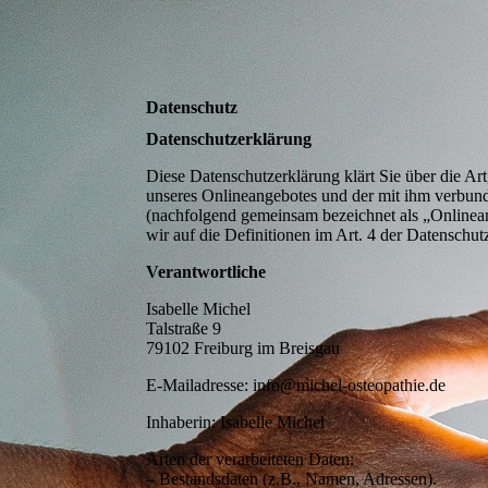
Datenschutz
Datenschutzerklärung
Diese Datenschutzerklärung klärt Sie über die 
unseres Onlineangebotes und der mit ihm verbund
(nachfolgend gemeinsam bezeichnet als „Onlinean
wir auf die Definitionen im Art. 4 der Datensc
pathie
Verantwortliche
Isabelle Michel
Talstraße 9
79102 Freiburg im Breisgau
E-Mailadresse: info@michel-osteopathie.de
Inhaberin: Isabelle Michel
Arten der verarbeiteten Daten:
– Bestandsdaten (z.B., Namen, Adressen).