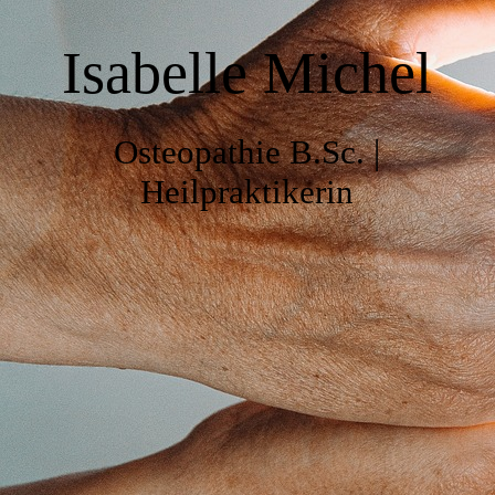
Anfahrt
Isabelle Michel
Über mich
Osteopathie B.Sc. |
Heilpraktikerin
Werdegang
Osteopathie
Fragen & Antworten
Einfache Sprache