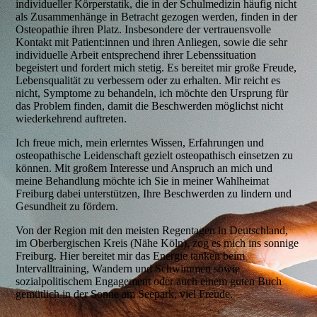
individueller Körperstatik, die in der Schulmedizin häufig nicht
als Zusammenhänge in Betracht gezogen werden, finden in der
Osteopathie ihren Platz. Insbesondere der vertrauensvolle
Kontakt mit Patient:innen und ihren Anliegen, sowie die sehr
individuelle Arbeit entsprechend ihrer Lebenssituation
begeistert und fordert mich stetig. Es bereitet mir große Freude,
Lebensqualität zu verbessern oder zu erhalten. Mir reicht es
nicht, Symptome zu behandeln, ich möchte den Ursprung für
das Problem finden, damit die Beschwerden möglichst nicht
wiederkehrend auftreten.
Ich freue mich, mein erlerntes Wissen, Erfahrungen und
osteopathische Leidenschaft gezielt osteopathisch einsetzen zu
können. Mit großem Interesse und Anspruch an mich und
meine Behandlung möchte ich Sie in meiner Wahlheimat
Freiburg dabei unterstützen, Ihre Beschwerden zu lindern und
Gesundheit zu fördern.
Von der Region mit den meisten Regentagen in Deutschland,
im Oberbergischen Kreis (Nähe Köln), zog es mich ins sonnige
Freiburg. Hier bereitet mir das Energie tanken beim
Intervalltraining, Wandern und Schwimmen sowie
sozialpolitischem Engagement oder auch einem guten Buch
gemütlich in der Sonne am Seepark, viel Freude.