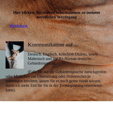
Hier klicken, für weitere Informationen zu meinem
beruflichen Werdegang
Werdegang
Kommunikation auf ...
Deutsch, Englisch, kölschem Dialekt, sowie
Maltesisch und auf B1-Niveau deutsche
Gebärdensprache.
(Falls Sie auf die Gebärdensprache zurückgreifen
oder Menschen zur Übersetzung oder Dolmetscher:in
mitbringen möchten, lassen Sie es mich gerne vorab wissen,
damit ich mehr Zeit für Sie in der Terminplanung reservieren
kann).
Cookie-Einstellungen
Diese Webseite verwendet Cookies, um Besuchern ein optimales
Nutzererlebnis zu bieten. Bestimmte Inhalte von Drittanbietern werden