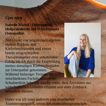
Über mich
Isabelle Michel - Osteopathin,
Heilpraktikerin mit Schwerpunkt
Osteopathie
Auf Grund von langjährigen eigenen
starken Rücken- und
Kieferbeschwerden und einem
bereits ausgeschöpften
Therapieangebot ohne anhaltenden
Erfolg bin ich durch die Empfehlung
meines damaligen Kieferorthopäden
zur Osteopathie gekommen.
Während bisheriger Termine bei
verschiedenen Fachdisziplinen der
Schulmedizin habe ich ständig erlebt, dass Ärzt:innen aus
wirtschaftlichen Gründen effizient und unter Zeitdruck
behandeln müssen.
Daher war ich unter anderem vom detaillierten
Anamnesegespräch, sowie den manualtherapeutischen