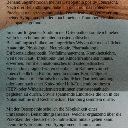
Behandlungsmethoden meiner Osteopathin positiv überrascht.
Nach drei Behandlungen habe ich nicht nur das fehlende
Puzzleteil meiner Gesundheit und eine deutliche Verbesserung
meiner Symptome, sondern auch meinen Traumberuf in der
Osteopathie gefunden.
Im darauffolgenden Studium der Osteopathie konnte ich neben
zahlreichen befundorientierten osteopathischen
Behandlungstechniken umfangreiches Wissen der menschlichen
Anatomie, Physiologie, Neurologie, Pharmakologie,
Differenzialdiagnostik, Notfallmanagement, Krankheitslehre,
weit über Haut-, Infektions- und Kinderkrankheiten hinaus,
erwerben. Für mein anatomisches und osteopathisches
Verständnis prägend waren ebenfalls im Rahmen von sehr
unterschiedlichen Erfahrungen in meiner Berufstätigkeit
Patient:innen mit chronisch entzündlichen Darmerkrankungen
oder kurz nach einer Knie- oder Hüft-Totalendoprothesen
(TEP) oder Wirbelsäulenversteifungen eng osteopathisch
begleiten zu dürfen. Sowie spannende Eindrücke die ich in der
Notaufnahme und Rechtsmedizin Hamburg sammeln durfte.
Mit der Osteopathie sehe ich die Möglichkeit eines
umfassenden Behandlungsansatzes, welcher ergänzend über die
Praktiken der klassischen Schulmedizin hinaus gehen kann.
Denn die Korrelation von Symptomen, Traumata und